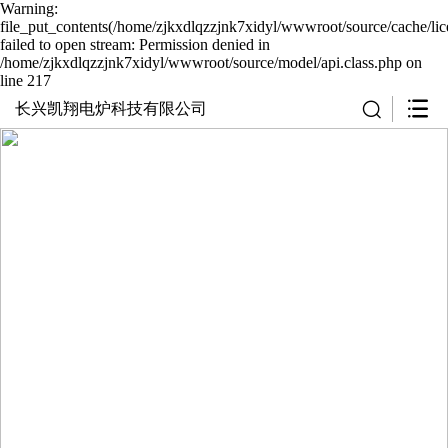
Warning:
file_put_contents(/home/zjkxdlqzzjnk7xidyl/wwwroot/source/cache/li
failed to open stream: Permission denied in
/home/zjkxdlqzzjnk7xidyl/wwwroot/source/model/api.class.php on
line 217
长兴凯翔电炉科技有限公司