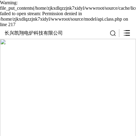
Warning:
file_put_contents(/home/zjkxdlqzzjnk7xidyl/wwwroot/source/cache/li
failed to open stream: Permission denied in
/home/zjkxdlqzzjnk7xidyl/wwwroot/source/model/api.class.php on
line 217
长兴凯翔电炉科技有限公司