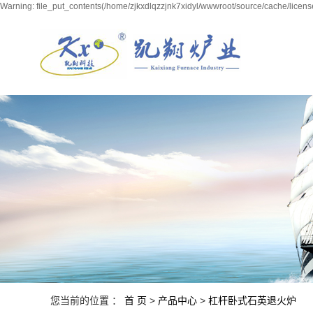
Warning: file_put_contents(/home/zjkxdlqzzjnk7xidyl/wwwroot/source/cache/licens
您当前的位置 ：
首 页
>
产品中心
>
杠杆卧式石英退火炉