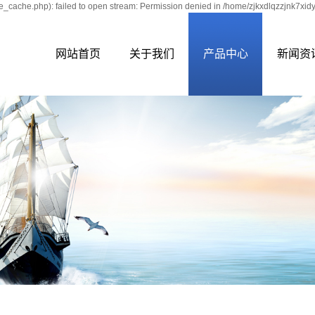
e_cache.php): failed to open stream: Permission denied in /home/zjkxdlqzzjnk7xid
网站首页
关于我们
产品中心
新闻资