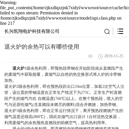
Warning:
file_put_contents(/home/zjkxdlqzzjnk7xidyl/wwwroot/source/cache/li
failed to open stream: Permission denied in
/home/zjkxdlqzzjnk7xidyl/wwwroot/source/model/api.class.php on
line 217
长兴凯翔电炉科技有限公司
退火炉的余热可以有哪些使用
2019-11-25
退火炉
1级余热利用，即预热段带钢在开始阶段就从直燃段产生
的废烟气中获取能量，废烟气以自然的热交换形式将人炉的冷带钢
加热。
退火炉2级余热利用，即在预热段距出口10m位置，加装2次空气人注
管，该位置的带钢温度在正常生产情况下为275C。正常生产时直燃
段产生的烟气均在 自燃温度(760℃)以上。在整个预热段，喷人的空
气与还原性烟气(含直燃段未燃尽的燃料)混合并燃烧，加热带钢。
退火炉3级余热利用，即在正常运行情况下，离开预热段燃烧产生的
烟气温度还很高(800℃)，因此在烟气出口设计 1台对流热交换器，
利用废烟气的余热预热直燃段的助燃空气，提高热利用率。
退火炉4级余热利用，即直燃段内的带钢被煤气燃烧直接加热，