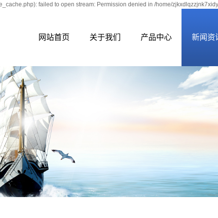
e_cache.php): failed to open stream: Permission denied in /home/zjkxdlqzzjnk7xid
网站首页
关于我们
产品中心
新闻资