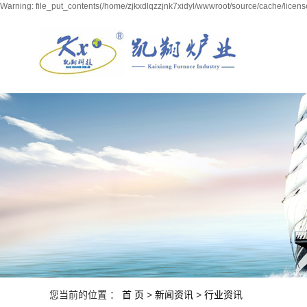
Warning: file_put_contents(/home/zjkxdlqzzjnk7xidyl/wwwroot/source/cache/licens
您当前的位置 ：
首 页
>
新闻资讯
>
行业资讯