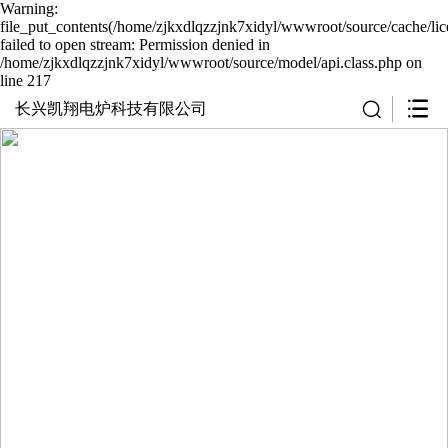
Warning:
file_put_contents(/home/zjkxdlqzzjnk7xidyl/wwwroot/source/cache/li
failed to open stream: Permission denied in
/home/zjkxdlqzzjnk7xidyl/wwwroot/source/model/api.class.php on
line 217
长兴凯翔电炉科技有限公司